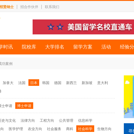
|
|
招贤纳士
招合作伙伴
联系我们
学时讯
院校库
大学排名
留学方案
活动
经验
 成功案例
加拿大
法国
日本
韩国
德国
新西兰
新加坡
意大利
港
硕士申请
博士申请
历史与文化
法律方向
工程方向
公共管理
信息科学
方向
医学护理
农业方向
社会服务
商科
社会科学
生物方向
寻