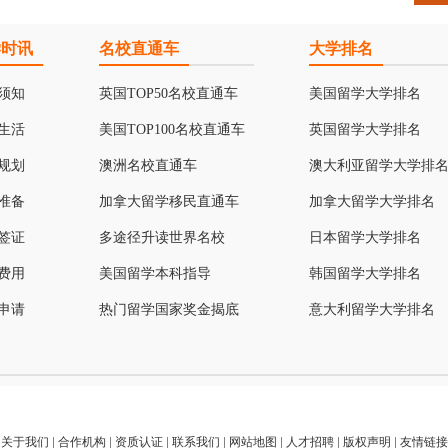
学时讯
名校直通车
大学排名
须知
英国TOP50名校直通车
美国留学大学排名
生活
美国TOP100名校直通车
英国留学大学排名
规划
澳洲名校直通车
澳大利亚留学大学排
准备
加拿大留学移民直通车
加拿大留学大学排名
签证
多途径升读世界名校
日本留学大学排名
费用
美国留学本科指导
韩国留学大学排名
申请
热门留学国家奖金揭底
意大利留学大学排名
关于我们
|
合作机构
|
资质认证
|
联系我们
|
网站地图
|
人才招聘
|
版权声明
|
友情链接