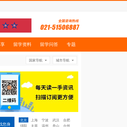
分享
留学资料
留学问答
专题
国家导航
城市导航
北京
上海
宁波
武汉
合肥
找您身
绵阳
太原
温州
舟山
台州