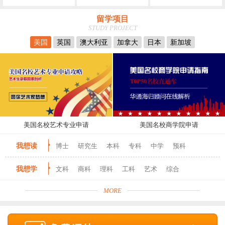
留学项目
STUDY PROJECT
美国
英国
澳大利亚
加拿大
日本
新加坡
美国名校艺术专业申请
美国名校商学院申请
我想读
博士
研究生
本科
专科
中学
预科
我想学
文科
商科
理科
工科
艺术
综合
MORE