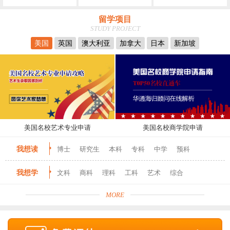
留学项目
STUDY PROJECT
美国
英国
澳大利亚
加拿大
日本
新加坡
美国名校艺术专业申请
美国名校商学院申请
我想读
博士
研究生
本科
专科
中学
预科
我想学
文科
商科
理科
工科
艺术
综合
MORE