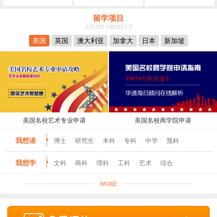
留学项目
STUDY PROJECT
美国
英国
澳大利亚
加拿大
日本
新加坡
美国名校艺术专业申请
美国名校商学院申请
我想读
博士
研究生
本科
专科
中学
预科
我想学
文科
商科
理科
工科
艺术
综合
MORE