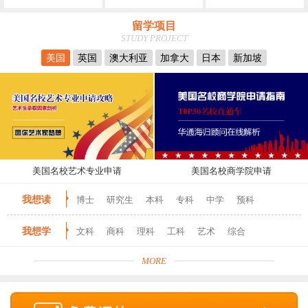
留学项目
STUDY PROJECT
美国
英国
澳大利亚
加拿大
日本
新加坡
美国名校艺术专业申请
美国名校商学院申请
我想读
博士
研究生
本科
专科
中学
预科
我想学
文科
商科
理科
工科
艺术
综合
MORE