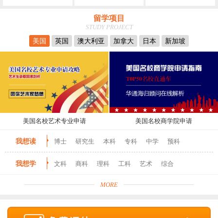
留学项目
STUDY PROJECT
美国
英国
澳大利亚
加拿大
日本
新加坡
美国名校艺术专业申请
美国名校商学院申请
我想读
博士
研究生
本科
专科
中学
预科
我想学
文科
商科
理科
工科
艺术
综合
MORE