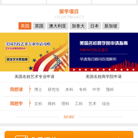
留学项目
STUDY PROJECT
美国
英国
澳大利亚
加拿大
日本
新加坡
美国名校艺术专业申请
美国名校商学院申请
我想读
博士
研究生
本科
专科
中学
预科
我想学
文科
商科
理科
工科
艺术
综合
MORE