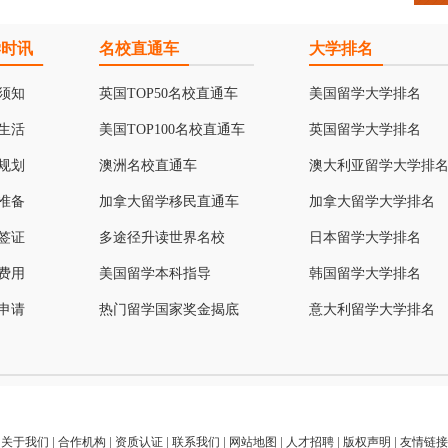
学时讯
名校直通车
大学排名
须知
英国TOP50名校直通车
美国留学大学排名
生活
美国TOP100名校直通车
英国留学大学排名
规划
澳洲名校直通车
澳大利亚留学大学排
准备
加拿大留学移民直通车
加拿大留学大学排名
签证
多途径升读世界名校
日本留学大学排名
费用
美国留学本科指导
韩国留学大学排名
申请
热门留学国家奖金揭底
意大利留学大学排名
关于我们
|
合作机构
|
资质认证
|
联系我们
|
网站地图
|
人才招聘
|
版权声明
|
友情链接