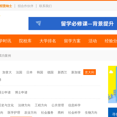
|
|
招贤纳士
招合作伙伴
联系我们
学时讯
院校库
大学排名
留学方案
活动
经验
 成功案例
加拿大
法国
日本
韩国
德国
新西兰
新加坡
意大利
港
硕士申请
博士申请
历史与文化
法律方向
工程方向
公共管理
信息科学
方向
医学护理
农业方向
社会服务
商科
社会科学
生物方向
寻