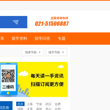
分享
留学资料
留学问答
专题
国家导航
城市导航
北京
上海
宁波
武汉
合肥
找您身
绵阳
太原
温州
舟山
台州