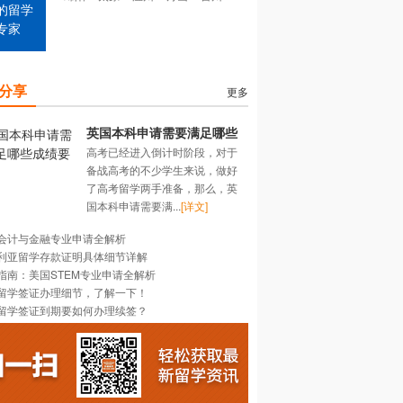
的留学
专家
分享
更多
英国本科申请需要满足哪些
高考已经进入倒计时阶段，对于
成绩要求？
备战高考的不少学生来说，做好
了高考留学两手准备，那么，英
国本科申请需要满...
[详文]
会计与金融专业申请全解析
利亚留学存款证明具体细节详解
指南：美国STEM专业申请全解析
留学签证办理细节，了解一下！
留学签证到期要如何办理续签？