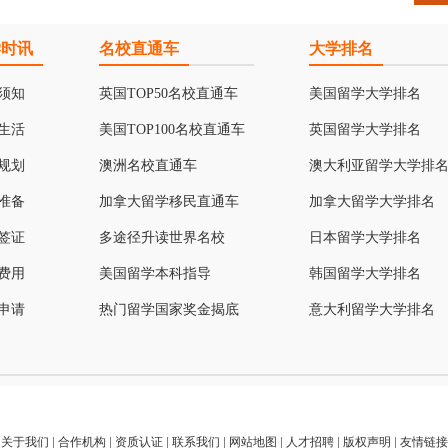
学时讯
名校直通车
大学排名
须知
英国TOP50名校直通车
美国留学大学排名
生活
美国TOP100名校直通车
英国留学大学排名
规划
澳洲名校直通车
澳大利亚留学大学排
准备
加拿大留学移民直通车
加拿大留学大学排名
签证
多途径升读世界名校
日本留学大学排名
费用
美国留学本科指导
韩国留学大学排名
申请
热门留学国家奖金揭底
意大利留学大学排名
关于我们
|
合作机构
|
资质认证
|
联系我们
|
网站地图
|
人才招聘
|
版权声明
|
友情链接