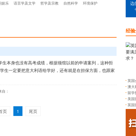
闲娱乐
语言学及文学
哲学及宗教
自然科学
环境保护
边
经验
学生本身也没有高考成绩，根据领馆以前的申请案列，这种拒
学生一定要把意大利语给学好，还有就是在担保方面，也跟家
英国
澳大
来自：
留学
美国
英国
首页
1
尾页