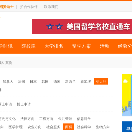
|
|
招贤纳士
招合作伙伴
联系我们
学时讯
院校库
大学排名
留学方案
活动
经验
 成功案例
加拿大
法国
日本
韩国
德国
新西兰
新加坡
意大利
港
硕士申请
博士申请
历史与文化
法律方向
工程方向
公共管理
信息科学
方向
医学护理
农业方向
社会服务
商科
社会科学
生物方向
寻