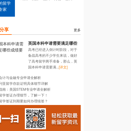
的留学
专家
分享
更多
英国本科申请需要满足哪些
高考已经进入倒计时阶段，对于
成绩要求？
备战高考的不少学生来说，做好
了高考留学两手准备，那么，英
国本科申请需要满...
[详文]
会计与金融专业申请全解析
利亚留学存款证明具体细节详解
指南：美国STEM专业申请全解析
留学签证办理细节，了解一下！
留学签证到期要如何办理续签？