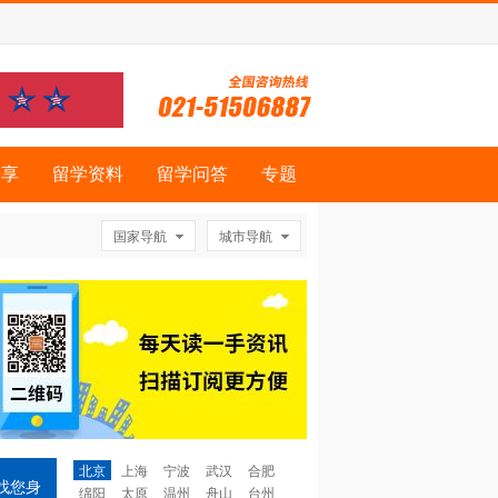
分享
留学资料
留学问答
专题
国家导航
城市导航
北京
上海
宁波
武汉
合肥
找您身
绵阳
太原
温州
舟山
台州