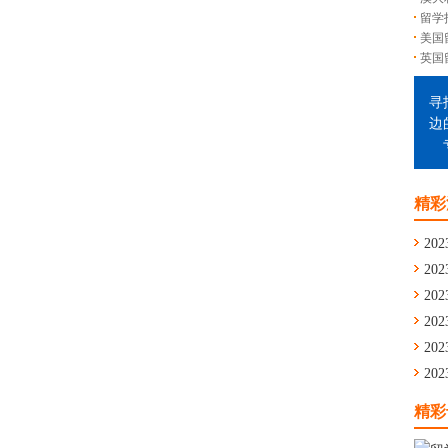
留学
美国
英国
寻
边
精彩
202
202
通
202
舟
202
学
202
留
202
华
精彩