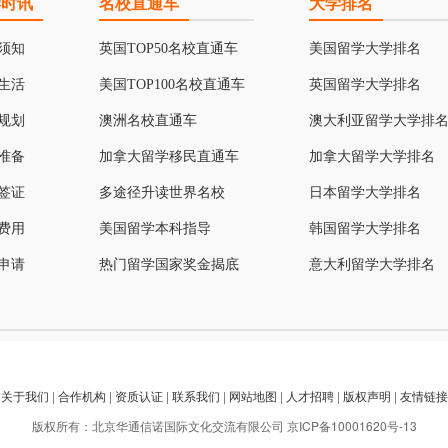
学时讯
名校直通车
大学排名
须知
英国TOP50名校直通车
美国留学大学排名
生活
美国TOP100名校直通车
英国留学大学排名
规划
澳洲名校直通车
澳大利亚留学大学排
准备
加拿大留学移民直通车
加拿大留学大学排名
签证
多途径升读世界名校
日本留学大学排名
费用
美国留学本科指导
韩国留学大学排名
申请
热门留学国家奖金揭底
意大利留学大学排名
关于我们
|
合作机构
|
资质认证
|
联系我们
|
网站地图
|
人才招聘
|
版权声明
|
友情链接
版权所有：北京华通信诺国际文化交流有限公司
京ICP备10001620号-13