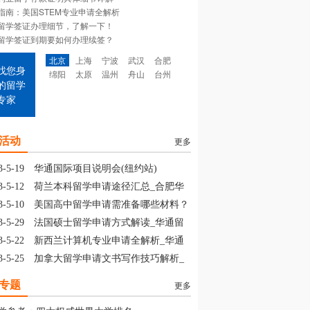
指南：美国STEM专业申请全解析
留学签证办理细节，了解一下！
留学签证到期要如何办理续签？
北京
上海
宁波
武汉
合肥
找您身
绵阳
太原
温州
舟山
台州
的留学
专家
活动
更多
3-5-19
华通国际项目说明会(纽约站)
3-5-12
荷兰本科留学申请途径汇总_合肥华
留学
3-5-10
美国高中留学申请需准备哪些材料？
山华通留学
3-5-29
法国硕士留学申请方式解读_华通留
3-5-22
新西兰计算机专业申请全解析_华通
学
3-5-25
加拿大留学申请文书写作技巧解析_
通留学
专题
更多