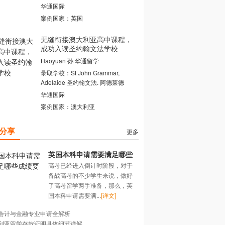
华通国际
案例国家：英国
无缝衔接澳大利亚高中课程，
成功入读圣约翰文法学校
Haoyuan 孙 华通留学
录取学校：St John Grammar,
Adelaide 圣约翰文法. 阿德莱德
华通国际
案例国家：澳大利亚
分享
更多
英国本科申请需要满足哪些
高考已经进入倒计时阶段，对于
成绩要求？
备战高考的不少学生来说，做好
了高考留学两手准备，那么，英
国本科申请需要满...
[详文]
会计与金融专业申请全解析
利亚留学存款证明具体细节详解