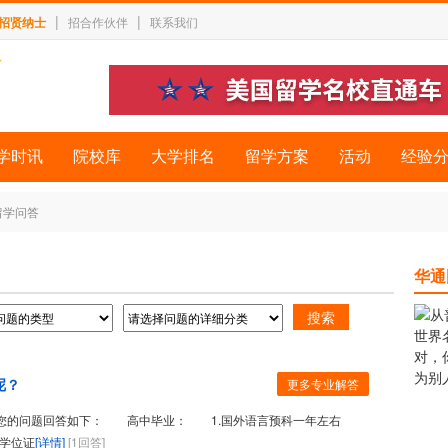
|
|
招贤纳士
招合作伙伴
联系我们
学时讯
院校库
大学排名
留学方案
活动
经验
留学问答
华通
呢？
更多专业解答
您的问题回答如下： 高中毕业： 1.国外语言预科一年左右
得学位证
[详情]
[1回答]