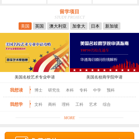
留学项目
STUDY PROJECT
美国
英国
澳大利亚
加拿大
日本
新加坡
美国名校艺术专业申请
美国名校商学院申请
我想读
博士
研究生
本科
专科
中学
预科
我想学
文科
商科
理科
工科
艺术
综合
MORE