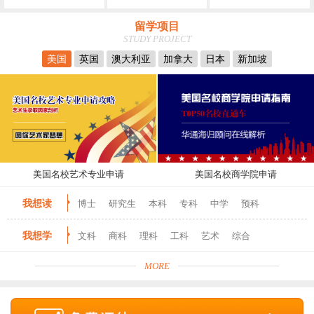
留学项目
STUDY PROJECT
美国
英国
澳大利亚
加拿大
日本
新加坡
美国名校艺术专业申请
美国名校商学院申请
我想读
博士
研究生
本科
专科
中学
预科
我想学
文科
商科
理科
工科
艺术
综合
MORE