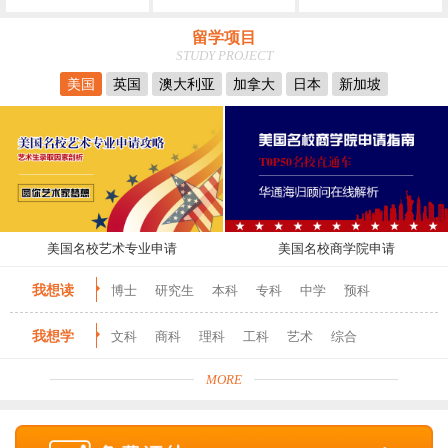
留学项目
STUDY PROJECT
美国
英国
澳大利亚
加拿大
日本
新加坡
美国名校艺术专业申请
美国名校商学院申请
我想读
博士
研究生
本科
专科
中学
预科
我想学
文科
商科
理科
工科
艺术
综合
MORE