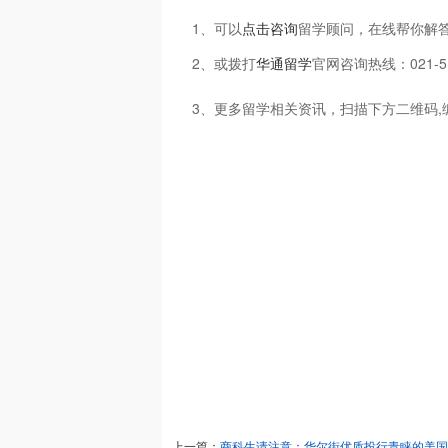
1、可以
点击咨询
留学顾问，在线帮你解
2、或拨打
华通留学
官网咨询热线：021-5
3、更多留学相关资讯，扫描下方二维码,
上一篇：
商科生请注意：华尔街优质投行青睐的美国