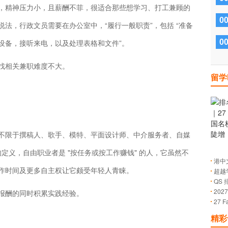
，精神压力小，且薪酬不菲，很适合那些想学习、打工兼顾的
0
法，行政文员需要在办公室中，“履行一般职责”，包括 “准备
设备，接听来电，以及处理表格和文件”。
0
找相关兼职难度不大。
留学
不限于撰稿人、歌手、模特、平面设计师、中介服务者、自媒
com 的定义，自由职业者是 "按任务或按工作赚钱" 的人，它虽然不
港中文
作时间及更多自主权让它颇受年轻人青睐。
超越
放！
QS
的成
20
报酬的同时积累实践经验。
27 
止日
解有
精彩