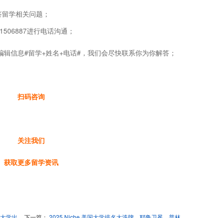
答留学相关问题；
1506887进行电话沟通；
编辑信息#留学+姓名+电话#，我们会尽快联系你为你解答；
扫码咨询
关注我们
获取更多留学资讯
大学出
下一篇：
2025 Niche 美国大学排名大洗牌，耶鲁卫冕，普林