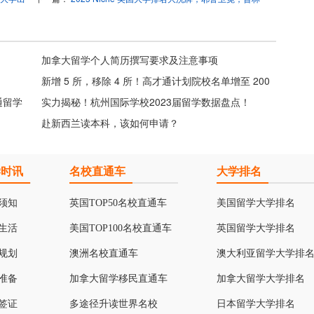
斯顿跌出前二十！
加拿大留学个人简历撰写要求及注意事项
新增 5 所，移除 4 所！高才通计划院校名单增至 200
通留学
所！
实力揭秘！杭州国际学校2023届留学数据盘点！
赴新西兰读本科，该如何申请？
学时讯
名校直通车
大学排名
须知
英国TOP50名校直通车
美国留学大学排名
生活
美国TOP100名校直通车
英国留学大学排名
规划
澳洲名校直通车
澳大利亚留学大学排
准备
加拿大留学移民直通车
加拿大留学大学排名
签证
多途径升读世界名校
日本留学大学排名