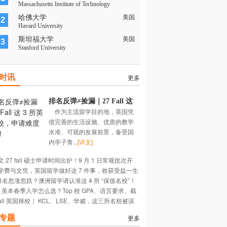
Massachusetts Institute of Technology
哈佛大学
美国
02
Havard University
斯坦福大学
美国
03
Stanford University
时讯
更多
排名反弹≠捡漏｜27 Fall 这
作为主流留学目的地，英国凭
3 所英国名校，申请难度陡
借完善的生活设施、优质的教学
增！
水准、可观的发展前景，备受国
内学子青...
[详文]
 27 fall 硕士申请时间出炉！9 月 1 日常规批次开
学费与文凭，英国留学做好这 7 件事，收获受益一生
 排名忽涨忽跌？澳洲留学请认准这 4 所 “保值名校”！
长~
27 美本春季入学怎么选？Top 校 GPA、语言要求、截
Fall 英国择校｜ KCL、LSE、华威，这三所名校被误
期大盘点
多深？
专题
更多