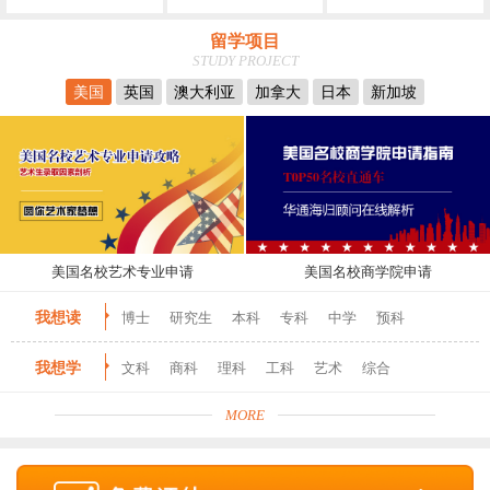
留学项目
STUDY PROJECT
美国
英国
澳大利亚
加拿大
日本
新加坡
美国名校艺术专业申请
美国名校商学院申请
我想读
博士
研究生
本科
专科
中学
预科
我想学
文科
商科
理科
工科
艺术
综合
MORE