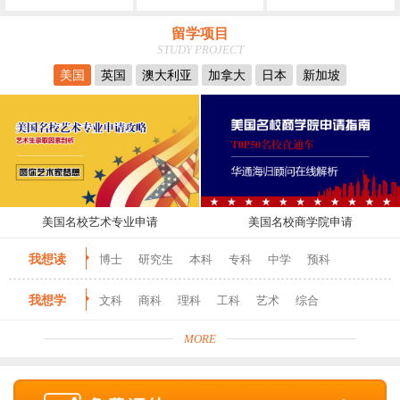
留学项目
STUDY PROJECT
美国
英国
澳大利亚
加拿大
日本
新加坡
美国名校艺术专业申请
美国名校商学院申请
我想读
博士
研究生
本科
专科
中学
预科
我想学
文科
商科
理科
工科
艺术
综合
MORE