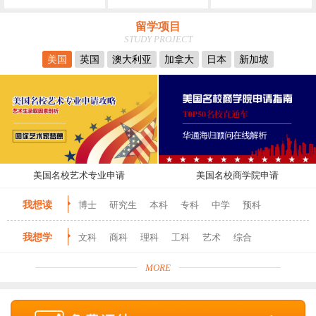
留学项目
STUDY PROJECT
美国
英国
澳大利亚
加拿大
日本
新加坡
美国名校艺术专业申请
美国名校商学院申请
我想读
博士
研究生
本科
专科
中学
预科
我想学
文科
商科
理科
工科
艺术
综合
MORE