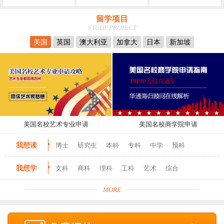
留学项目
STUDY PROJECT
美国
英国
澳大利亚
加拿大
日本
新加坡
美国名校艺术专业申请
美国名校商学院申请
我想读
博士
研究生
本科
专科
中学
预科
我想学
文科
商科
理科
工科
艺术
综合
MORE