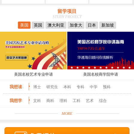
留学项目
STUDY PROJECT
美国
英国
澳大利亚
加拿大
日本
新加坡
美国名校艺术专业申请
美国名校商学院申请
我想读
博士
研究生
本科
专科
中学
预科
我想学
文科
商科
理科
工科
艺术
综合
MORE