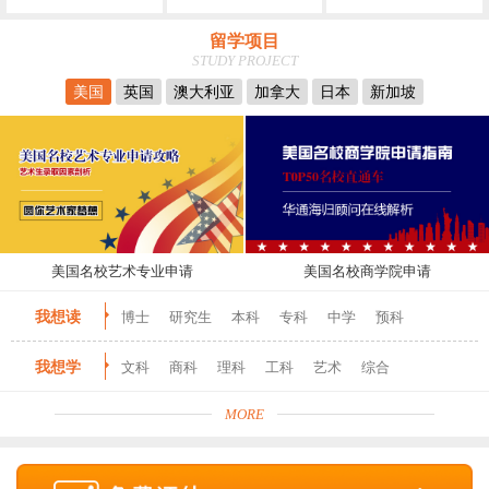
留学项目
STUDY PROJECT
美国
英国
澳大利亚
加拿大
日本
新加坡
美国名校艺术专业申请
美国名校商学院申请
我想读
博士
研究生
本科
专科
中学
预科
我想学
文科
商科
理科
工科
艺术
综合
MORE