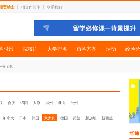
|
|
招贤纳士
招合作伙伴
联系我们
学时讯
院校库
大学排名
留学方案
活动
经验
 服务团队
汉
合肥
绵阳
太原
温州
舟山
台州
加拿大
日本
韩国
意大利
德国
荷兰
新加坡
新西兰
华通