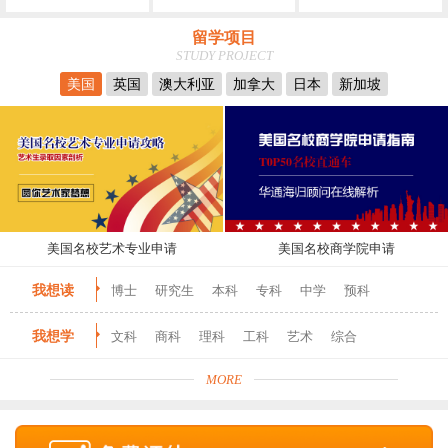
留学项目
STUDY PROJECT
美国
英国
澳大利亚
加拿大
日本
新加坡
美国名校艺术专业申请
美国名校商学院申请
我想读
博士
研究生
本科
专科
中学
预科
我想学
文科
商科
理科
工科
艺术
综合
MORE