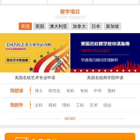
留学项目
STUDY PROJECT
美国
英国
澳大利亚
加拿大
日本
新加坡
美国名校艺术专业申请
美国名校商学院申请
我想读
博士
研究生
本科
专科
中学
预科
我想学
文科
商科
理科
工科
艺术
综合
MORE