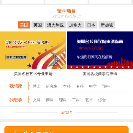
留学项目
STUDY PROJECT
美国
英国
澳大利亚
加拿大
日本
新加坡
美国名校艺术专业申请
美国名校商学院申请
我想读
博士
研究生
本科
专科
中学
预科
我想学
文科
商科
理科
工科
艺术
综合
MORE