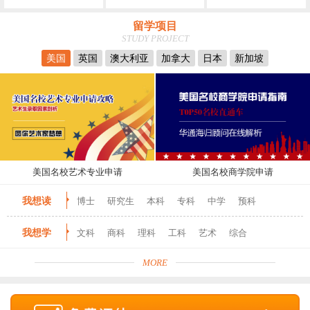
留学项目
STUDY PROJECT
美国
英国
澳大利亚
加拿大
日本
新加坡
美国名校艺术专业申请
美国名校商学院申请
我想读
博士
研究生
本科
专科
中学
预科
我想学
文科
商科
理科
工科
艺术
综合
MORE