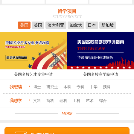
留学项目
STUDY PROJECT
美国
英国
澳大利亚
加拿大
日本
新加坡
美国名校艺术专业申请
美国名校商学院申请
我想读
博士
研究生
本科
专科
中学
预科
我想学
文科
商科
理科
工科
艺术
综合
MORE