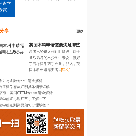
的留学
专家
分享
更多
英国本科申请需要满足哪些
高考已经进入倒计时阶段，对于
成绩要求？
备战高考的不少学生来说，做好
了高考留学两手准备，那么，英
国本科申请需要满...
[详文]
会计与金融专业申请全解析
利亚留学存款证明具体细节详解
指南：美国STEM专业申请全解析
留学签证办理细节，了解一下！
留学签证到期要如何办理续签？