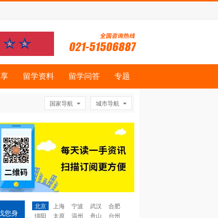
分享
留学资料
留学问答
专题
国家导航
城市导航
北京
上海
宁波
武汉
合肥
找您身
绵阳
太原
温州
舟山
台州