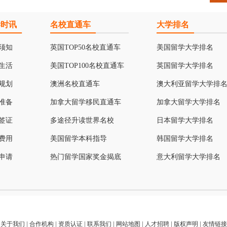
学时讯
名校直通车
大学排名
须知
英国TOP50名校直通车
美国留学大学排名
生活
美国TOP100名校直通车
英国留学大学排名
规划
澳洲名校直通车
澳大利亚留学大学排
准备
加拿大留学移民直通车
加拿大留学大学排名
签证
多途径升读世界名校
日本留学大学排名
费用
美国留学本科指导
韩国留学大学排名
申请
热门留学国家奖金揭底
意大利留学大学排名
关于我们
|
合作机构
|
资质认证
|
联系我们
|
网站地图
|
人才招聘
|
版权声明
|
友情链接