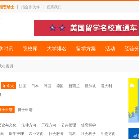
|
|
招贤纳士
招合作伙伴
联系我们
学时讯
院校库
大学排名
留学方案
活动
经验
 成功案例
加拿大
法国
日本
韩国
德国
新西兰
新加坡
意大利
港
硕士申请
博士申请
历史与文化
法律方向
工程方向
公共管理
信息科学
方向
医学护理
农业方向
社会服务
商科
社会科学
生物方向
寻