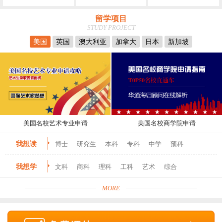
留学项目
STUDY PROJECT
美国
英国
澳大利亚
加拿大
日本
新加坡
美国名校艺术专业申请
美国名校商学院申请
我想读
博士
研究生
本科
专科
中学
预科
我想学
文科
商科
理科
工科
艺术
综合
MORE