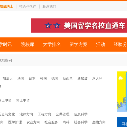
|
|
招贤纳士
招合作伙伴
联系我们
学时讯
院校库
大学排名
留学方案
活动
经验
 成功案例
加拿大
法国
日本
韩国
德国
新西兰
新加坡
意大利
港
硕士申请
博士申请
历史与文化
法律方向
工程方向
公共管理
信息科学
方向
医学护理
农业方向
社会服务
商科
社会科学
生物方向
寻