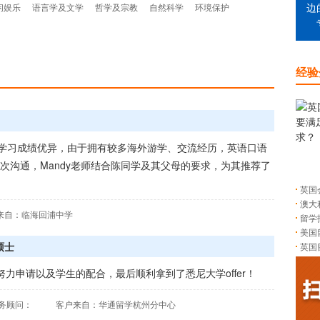
闲娱乐
语言学及文学
哲学及宗教
自然科学
环境保护
边
经验
习成绩优异，由于拥有较多海外游学、交流经历，英语口语
次沟通，Mandy老师结合陈同学及其父母的要求，为其推荐了
英国
澳大
来自：临海回浦中学
留学
美国
硕士
英国
力申请以及学生的配合，最后顺利拿到了悉尼大学offer！
务顾问：
客户来自：华通留学杭州分中心