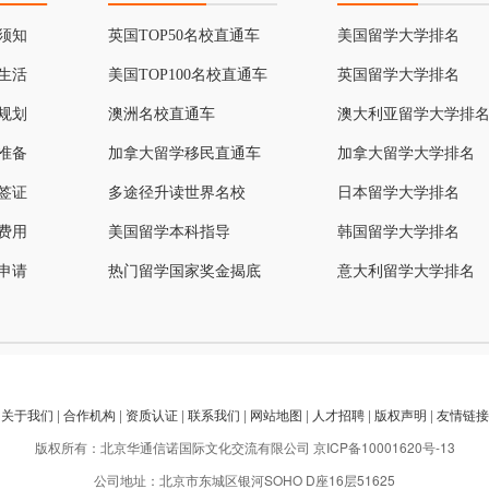
须知
英国TOP50名校直通车
美国留学大学排名
生活
美国TOP100名校直通车
英国留学大学排名
规划
澳洲名校直通车
澳大利亚留学大学排
准备
加拿大留学移民直通车
加拿大留学大学排名
签证
多途径升读世界名校
日本留学大学排名
费用
美国留学本科指导
韩国留学大学排名
申请
热门留学国家奖金揭底
意大利留学大学排名
关于我们
|
合作机构
|
资质认证
|
联系我们
|
网站地图
|
人才招聘
|
版权声明
|
友情链接
版权所有：北京华通信诺国际文化交流有限公司
京ICP备10001620号-13
公司地址：北京市东城区银河SOHO D座16层51625