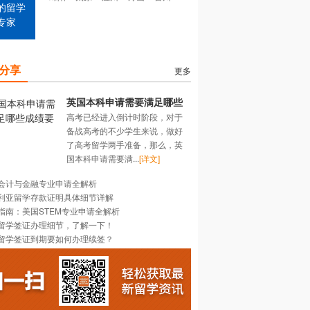
的留学
专家
分享
更多
英国本科申请需要满足哪些
高考已经进入倒计时阶段，对于
成绩要求？
备战高考的不少学生来说，做好
了高考留学两手准备，那么，英
国本科申请需要满...
[详文]
会计与金融专业申请全解析
利亚留学存款证明具体细节详解
指南：美国STEM专业申请全解析
留学签证办理细节，了解一下！
留学签证到期要如何办理续签？