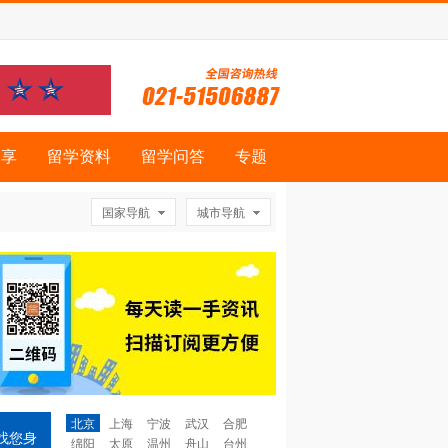
分享
留学资料
留学问答
专题
国家导航
城市导航
北京
上海
宁波
武汉
合肥
找您身
绵阳
太原
温州
舟山
台州