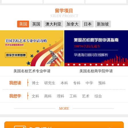
留学项目
STUDY PROJECT
美国
英国
澳大利亚
加拿大
日本
新加坡
美国名校艺术专业申请
美国名校商学院申请
我想读
博士
研究生
本科
专科
中学
预科
我想学
文科
商科
理科
工科
艺术
综合
MORE