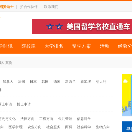
|
|
招贤纳士
招合作伙伴
联系我们
学时讯
院校库
大学排名
留学方案
活动
经验
 成功案例
加拿大
法国
日本
韩国
德国
新西兰
新加坡
意大利
港
硕士申请
博士申请
历史与文化
法律方向
工程方向
公共管理
信息科学
方向
医学护理
农业方向
社会服务
商科
社会科学
生物方向
寻