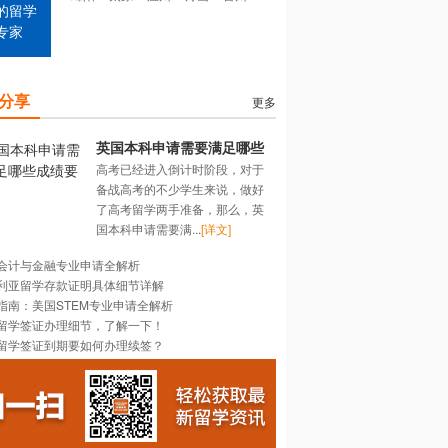
的留学
专家
分享
更多
英国本科申请需要满足哪些
高考已经进入倒计时阶段，对于
成绩要求？
备战高考的不少学生来说，做好
了高考留学两手准备，那么，英
国本科申请需要满...
[详文]
会计与金融专业申请全解析
利亚留学存款证明具体细节详解
指南：美国STEM专业申请全解析
留学签证办理细节，了解一下！
留学签证到期要如何办理续签？