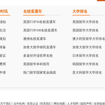
学时讯
名校直通车
大学排名
须知
英国TOP50名校直通车
美国留学大学排名
生活
美国TOP100名校直通车
英国留学大学排名
规划
澳洲名校直通车
澳大利亚留学大学排
准备
加拿大留学移民直通车
加拿大留学大学排名
签证
多途径升读世界名校
日本留学大学排名
费用
美国留学本科指导
韩国留学大学排名
申请
热门留学国家奖金揭底
意大利留学大学排名
关于我们
|
合作机构
|
资质认证
|
联系我们
|
网站地图
|
人才招聘
|
版权声明
|
友情链接