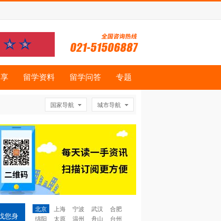
分享
留学资料
留学问答
专题
国家导航
城市导航
北京
上海
宁波
武汉
合肥
找您身
绵阳
太原
温州
舟山
台州