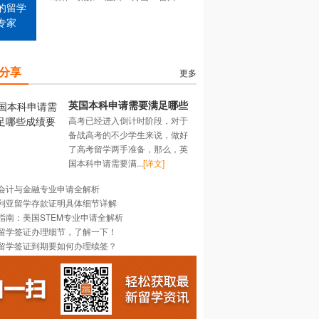
的留学
专家
分享
更多
英国本科申请需要满足哪些
高考已经进入倒计时阶段，对于
成绩要求？
备战高考的不少学生来说，做好
了高考留学两手准备，那么，英
国本科申请需要满...
[详文]
会计与金融专业申请全解析
利亚留学存款证明具体细节详解
指南：美国STEM专业申请全解析
留学签证办理细节，了解一下！
留学签证到期要如何办理续签？