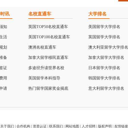
学时讯
名校直通车
大学排名
须知
英国TOP50名校直通车
美国留学大学排名
生活
美国TOP100名校直通车
英国留学大学排名
规划
澳洲名校直通车
澳大利亚留学大学排
准备
加拿大留学移民直通车
加拿大留学大学排名
签证
多途径升读世界名校
日本留学大学排名
费用
美国留学本科指导
韩国留学大学排名
申请
热门留学国家奖金揭底
意大利留学大学排名
关于我们
|
合作机构
|
资质认证
|
联系我们
|
网站地图
|
人才招聘
|
版权声明
|
友情链接