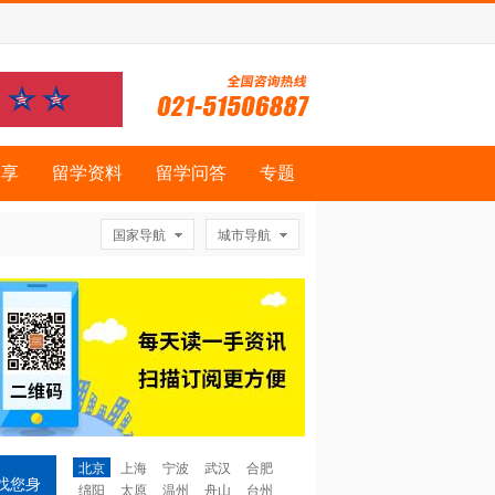
分享
留学资料
留学问答
专题
国家导航
城市导航
北京
上海
宁波
武汉
合肥
找您身
绵阳
太原
温州
舟山
台州