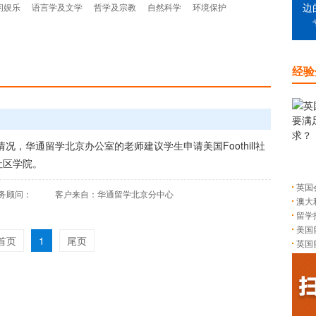
闲娱乐
语言学及文学
哲学及宗教
自然科学
环境保护
边
经验
，华通留学北京办公室的老师建议学生申请美国Foothill社
l社区学院。
英国
务顾问：
客户来自：华通留学北京分中心
澳大
留学
美国
首页
1
尾页
英国