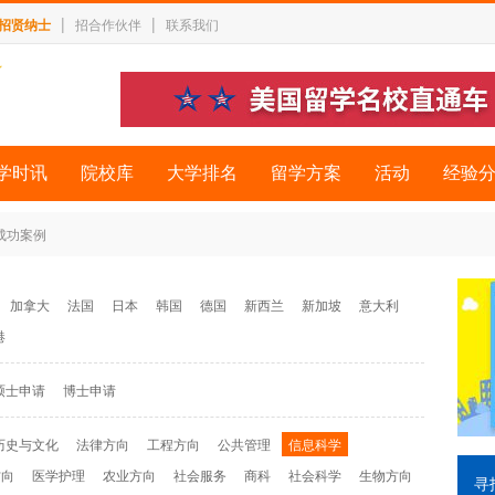
|
|
招贤纳士
招合作伙伴
联系我们
学时讯
院校库
大学排名
留学方案
活动
经验
 成功案例
加拿大
法国
日本
韩国
德国
新西兰
新加坡
意大利
港
硕士申请
博士申请
历史与文化
法律方向
工程方向
公共管理
信息科学
方向
医学护理
农业方向
社会服务
商科
社会科学
生物方向
寻