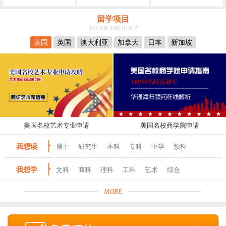
留学项目
STUDY PROJECT
美国
英国
澳大利亚
加拿大
日本
新加坡
美国名校艺术专业申请
美国名校商学院申请
我想读
博士
研究生
本科
专科
中学
预科
我想学
文科
商科
理科
工科
艺术
综合
MORE