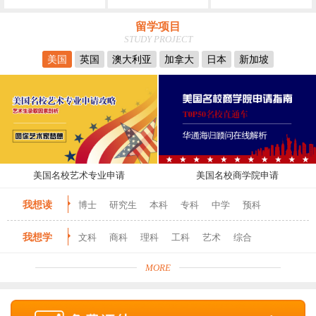
留学项目
STUDY PROJECT
美国
英国
澳大利亚
加拿大
日本
新加坡
美国名校艺术专业申请
美国名校商学院申请
我想读
博士
研究生
本科
专科
中学
预科
我想学
文科
商科
理科
工科
艺术
综合
MORE