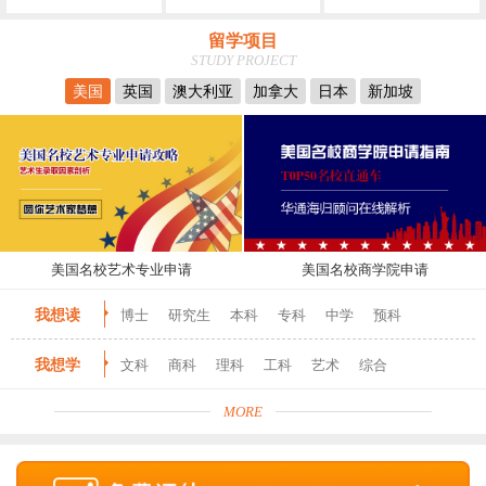
留学项目
STUDY PROJECT
美国
英国
澳大利亚
加拿大
日本
新加坡
美国名校艺术专业申请
美国名校商学院申请
我想读
博士
研究生
本科
专科
中学
预科
我想学
文科
商科
理科
工科
艺术
综合
MORE