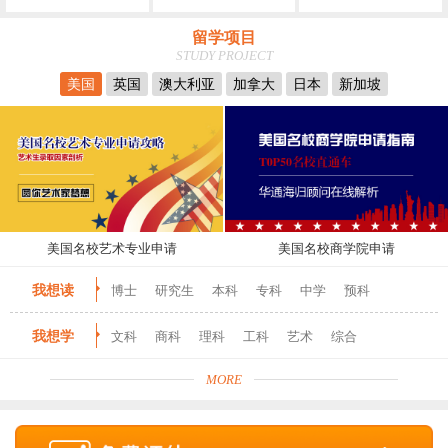
留学项目
STUDY PROJECT
美国
英国
澳大利亚
加拿大
日本
新加坡
美国名校艺术专业申请
美国名校商学院申请
我想读
博士
研究生
本科
专科
中学
预科
我想学
文科
商科
理科
工科
艺术
综合
MORE