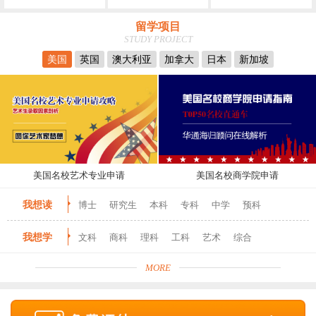
留学项目
STUDY PROJECT
美国
英国
澳大利亚
加拿大
日本
新加坡
美国名校艺术专业申请
美国名校商学院申请
我想读
博士
研究生
本科
专科
中学
预科
我想学
文科
商科
理科
工科
艺术
综合
MORE