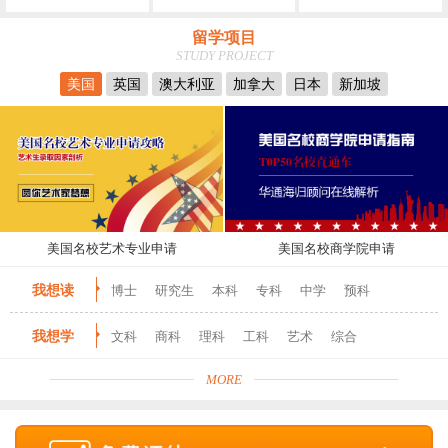
留学项目
STUDY PROJECT
美国
英国
澳大利亚
加拿大
日本
新加坡
美国名校艺术专业申请
美国名校商学院申请
我想读
博士
研究生
本科
专科
中学
预科
我想学
文科
商科
理科
工科
艺术
综合
MORE