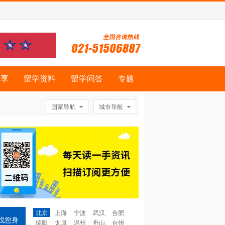
分享
留学资料
留学问答
专题
国家导航
城市导航
北京
上海
宁波
武汉
合肥
找您身
绵阳
太原
温州
舟山
台州