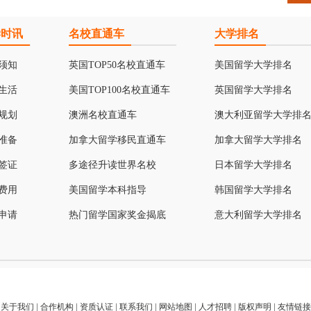
学时讯
名校直通车
大学排名
须知
英国TOP50名校直通车
美国留学大学排名
生活
美国TOP100名校直通车
英国留学大学排名
规划
澳洲名校直通车
澳大利亚留学大学排
准备
加拿大留学移民直通车
加拿大留学大学排名
签证
多途径升读世界名校
日本留学大学排名
费用
美国留学本科指导
韩国留学大学排名
申请
热门留学国家奖金揭底
意大利留学大学排名
关于我们
|
合作机构
|
资质认证
|
联系我们
|
网站地图
|
人才招聘
|
版权声明
|
友情链接