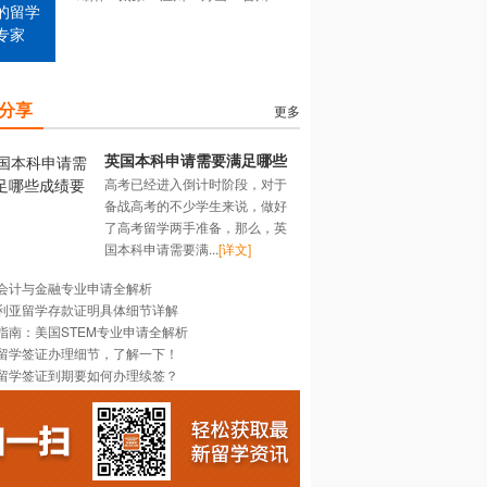
的留学
专家
分享
更多
英国本科申请需要满足哪些
高考已经进入倒计时阶段，对于
成绩要求？
备战高考的不少学生来说，做好
了高考留学两手准备，那么，英
国本科申请需要满...
[详文]
会计与金融专业申请全解析
利亚留学存款证明具体细节详解
指南：美国STEM专业申请全解析
留学签证办理细节，了解一下！
留学签证到期要如何办理续签？