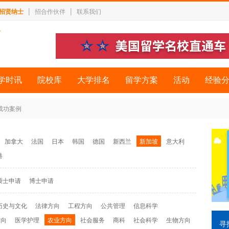
|
|
招贤纳士
招合作伙伴
联系我们
学时讯
院校库
大学排名
留学方案
活动
经验
 成功案例
加拿大
法国
日本
韩国
德国
新西兰
新加坡
意大利
港
硕士申请
博士申请
历史与文化
法律方向
工程方向
公共管理
信息科学
方向
医学护理
农业方向
社会服务
商科
社会科学
生物方向
寻