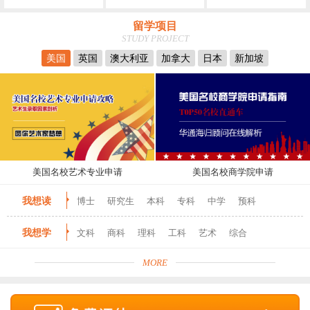
留学项目
STUDY PROJECT
美国
英国
澳大利亚
加拿大
日本
新加坡
美国名校艺术专业申请
美国名校商学院申请
我想读
博士
研究生
本科
专科
中学
预科
我想学
文科
商科
理科
工科
艺术
综合
MORE