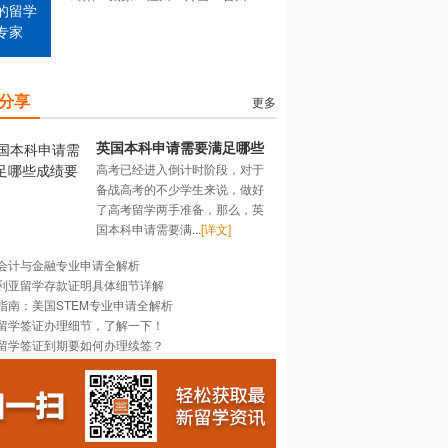
的留学
专家
分享
更多
英国本科申请需要满足哪些
高考已经进入倒计时阶段，对于
成绩要求？
备战高考的不少学生来说，做好
了高考留学两手准备，那么，英
国本科申请需要满...
[详文]
会计与金融专业申请全解析
利亚留学存款证明具体细节详解
指南：美国STEM专业申请全解析
留学签证办理细节，了解一下！
留学签证到期要如何办理续签？