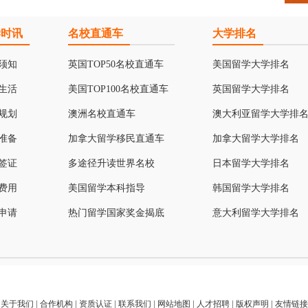
学时讯
名校直通车
大学排名
须知
英国TOP50名校直通车
美国留学大学排名
生活
美国TOP100名校直通车
英国留学大学排名
规划
澳洲名校直通车
澳大利亚留学大学排
准备
加拿大留学移民直通车
加拿大留学大学排名
签证
多途径升读世界名校
日本留学大学排名
费用
美国留学本科指导
韩国留学大学排名
申请
热门留学国家奖金揭底
意大利留学大学排名
关于我们
|
合作机构
|
资质认证
|
联系我们
|
网站地图
|
人才招聘
|
版权声明
|
友情链接