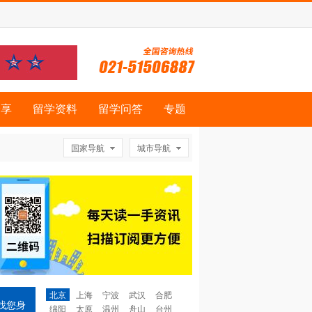
分享
留学资料
留学问答
专题
国家导航
城市导航
北京
上海
宁波
武汉
合肥
找您身
绵阳
太原
温州
舟山
台州