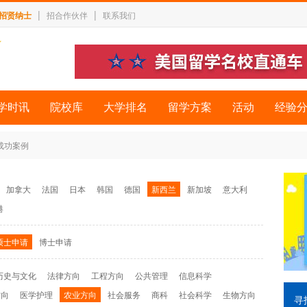
|
|
招贤纳士
招合作伙伴
联系我们
学时讯
院校库
大学排名
留学方案
活动
经验
 成功案例
加拿大
法国
日本
韩国
德国
新西兰
新加坡
意大利
港
硕士申请
博士申请
历史与文化
法律方向
工程方向
公共管理
信息科学
方向
医学护理
农业方向
社会服务
商科
社会科学
生物方向
寻