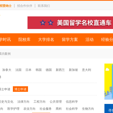
|
|
招贤纳士
招合作伙伴
联系我们
学时讯
院校库
大学排名
留学方案
活动
经验
 成功案例
加拿大
法国
日本
韩国
德国
新西兰
新加坡
意大利
港
硕士申请
博士申请
历史与文化
法律方向
工程方向
公共管理
信息科学
方向
医学护理
农业方向
社会服务
商科
社会科学
生物方向
寻