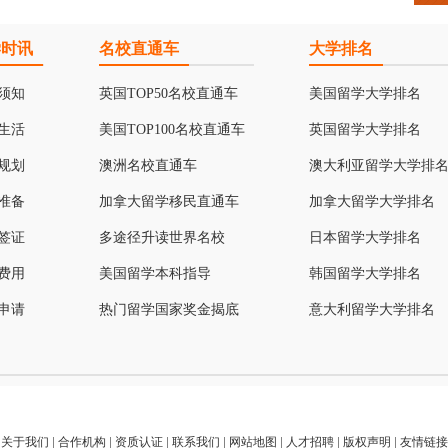
学时讯
名校直通车
大学排名
须知
英国TOP50名校直通车
美国留学大学排名
生活
美国TOP100名校直通车
英国留学大学排名
规划
澳洲名校直通车
澳大利亚留学大学排
准备
加拿大留学移民直通车
加拿大留学大学排名
签证
多途径升读世界名校
日本留学大学排名
费用
美国留学本科指导
韩国留学大学排名
申请
热门留学国家奖金揭底
意大利留学大学排名
关于我们
|
合作机构
|
资质认证
|
联系我们
|
网站地图
|
人才招聘
|
版权声明
|
友情链接