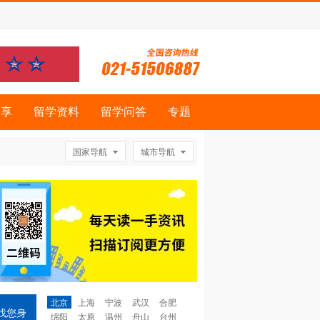
分享
留学资料
留学问答
专题
国家导航
城市导航
北京
上海
宁波
武汉
合肥
找您身
绵阳
太原
温州
舟山
台州