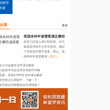
的留学
专家
分享
更多
英国本科申请需要满足哪些
高考已经进入倒计时阶段，对于
成绩要求？
备战高考的不少学生来说，做好
了高考留学两手准备，那么，英
国本科申请需要满...
[详文]
会计与金融专业申请全解析
利亚留学存款证明具体细节详解
指南：美国STEM专业申请全解析
留学签证办理细节，了解一下！
留学签证到期要如何办理续签？