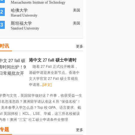
Massachusetts Institute of Technology
哈佛大学
美国
02
Havard University
斯坦福大学
美国
03
Stanford University
时讯
更多
港中文 27 fall 硕士申请时
随着 27 Fall 正式拉开帷幕，
间出炉！9 月 1 日常规批次
港硕申请迎来全新节点。香港中
开放！
文大学官宣 27 Fall 硕士常规批
申请将...
[详文]
学费与文凭，英国留学做好这 7 件事，收获受益一生
 排名忽涨忽跌？澳洲留学请认准这 4 所 “保值名校”！
长~
27 美本春季入学怎么选？Top 校 GPA、语言要求、截
Fall 英国择校｜ KCL、LSE、华威，这三所名校被误
期大盘点
内卷！澳洲 “三宝” 社工硕士申请条件全整理
多深？
专题
更多