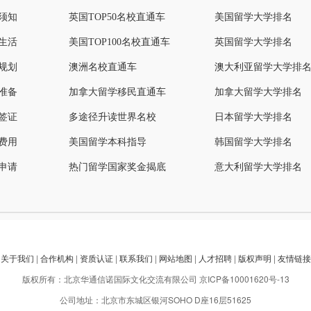
须知
英国TOP50名校直通车
美国留学大学排名
生活
美国TOP100名校直通车
英国留学大学排名
规划
澳洲名校直通车
澳大利亚留学大学排
准备
加拿大留学移民直通车
加拿大留学大学排名
签证
多途径升读世界名校
日本留学大学排名
费用
美国留学本科指导
韩国留学大学排名
申请
热门留学国家奖金揭底
意大利留学大学排名
关于我们
|
合作机构
|
资质认证
|
联系我们
|
网站地图
|
人才招聘
|
版权声明
|
友情链接
版权所有：北京华通信诺国际文化交流有限公司
京ICP备10001620号-13
公司地址：北京市东城区银河SOHO D座16层51625