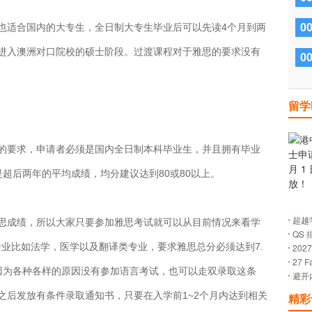
也适合国内的大专生，全日制大专生毕业后可以先读4个月到两
0
进入澳洲对口院校的硕士阶段。过渡课程对于雅思的要求没有
0
留学
的要求，申请者必须是国内全日制本科毕业生，并且拥有毕业
超后两年的平均成绩，均分建议达到80或80以上。
超越
思成绩，所以大家只要参加雅思考试就可以从目前情况来看学
QS
的成
专业比如法学，医学以及翻译类专业，要求雅思总分必须达到7.
20
27 
止日
因为各种各样的原因没有参加语言考试，也可以走双录取这条
避开
解有
之后发放有条件录取通知书，只要在入学前1~2个月内达到相关
精彩