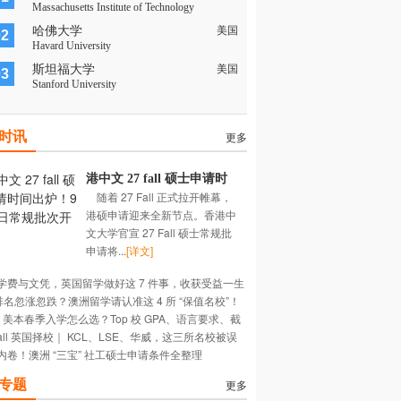
Massachusetts Institute of Technology
哈佛大学
美国
02
Havard University
斯坦福大学
美国
03
Stanford University
时讯
更多
港中文 27 fall 硕士申请时
随着 27 Fall 正式拉开帷幕，
间出炉！9 月 1 日常规批次
港硕申请迎来全新节点。香港中
开放！
文大学官宣 27 Fall 硕士常规批
申请将...
[详文]
学费与文凭，英国留学做好这 7 件事，收获受益一生
 排名忽涨忽跌？澳洲留学请认准这 4 所 “保值名校”！
长~
27 美本春季入学怎么选？Top 校 GPA、语言要求、截
Fall 英国择校｜ KCL、LSE、华威，这三所名校被误
期大盘点
内卷！澳洲 “三宝” 社工硕士申请条件全整理
多深？
专题
更多