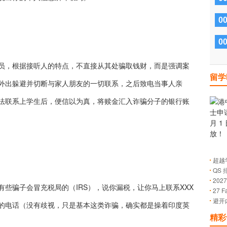
0
0
员，根据接听人的特点，不直接从其处骗取钱财，而是强调案
留学
外出躲避并切断与家人朋友的一切联系，之后致电当事人亲
法联系上学生后，便信以为真，将赎金汇入诈骗分子的银行账
超越
QS
的成
20
些骗子会冒充税局的（IRS），说你漏税，让你马上联系XXX
27 
止日
避开
解有
的电话（没有歧视，只是基本这类诈骗，确实都是操着印度英
精彩