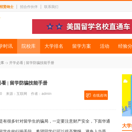
|
|
招贤纳士
招合作伙伴
联系我们
学时讯
院校库
大学排名
留学方案
活动
经验
校库
-> 开学必看 | 留学防骗技能手册
看 | 留学防骗技能手册
0
来源：互联网
作者：admin
在线咨询
是有很多针对留学生的骗局，一定要注意财产安全，下面
华通
大学
留学生的行骗手段，希望同学们可以提高警惕，避免上当受