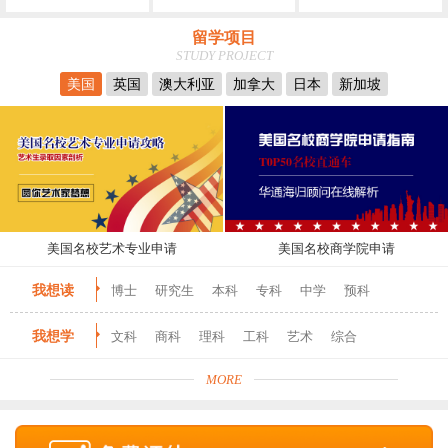
留学项目
STUDY PROJECT
美国
英国
澳大利亚
加拿大
日本
新加坡
美国名校艺术专业申请
美国名校商学院申请
我想读
博士
研究生
本科
专科
中学
预科
我想学
文科
商科
理科
工科
艺术
综合
MORE