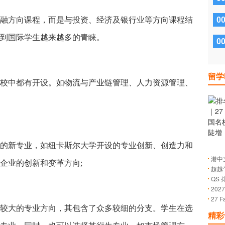
融方向课程，而是与投资、经济及银行业等方向课程结
0
到国际学生越来越多的青睐。
0
留学
校中都有开设。如物流与产业链管理、人力资源管理、
的新专业，如纽卡斯尔大学开设的专业创新、创造力和
港中文
企业的创新和变革方向;
超越
放！
QS
的成
20
27 
止日
较大的专业方向，其包含了众多较细的分支。学生在选
解有
精彩