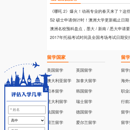
《哪吒 2》爆火！动画专业的春天来了？这
别错过！
S2 硕士申请倒计时！澳洲大学更新截止日
紧时间！
澳洲名校预科盘点，墨大 / 新南 / 悉大申请
2017年托福考试时间及全国考场考试日期安
留学国家
留
美国留学
英国留学
留学
澳大利亚留学
加拿大留学
海外
X
日本留学
韩国留学
职业
意大利留学
瑞士留学
行前
法国留学
德国留学
留学
荷兰留学
爱尔兰留学
留学