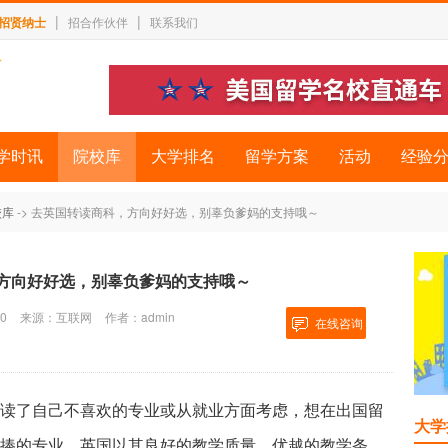
|
|
招贤纳士
招合作伙伴
联系我们
学时讯
院校库
大学排名
留学方案
活动
经验
校库
-> 去英国转读商科，方向好好选，别辜负爹妈的支持哦～
方向好好选，别辜负爹妈的支持哦～
0
来源：互联网
作者：admin
在线咨询
读了自己不喜欢的专业或从就业方面考虑，想在出国留
大学
捧的专业。英国以其良好的教学质量、优越的教学条