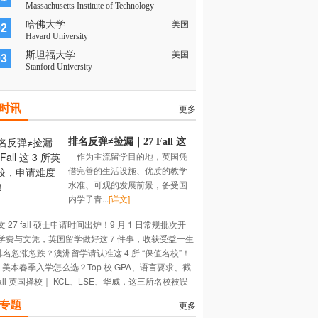
Massachusetts Institute of Technology
哈佛大学
美国
02
Havard University
斯坦福大学
美国
03
Stanford University
时讯
更多
排名反弹≠捡漏｜27 Fall 这
作为主流留学目的地，英国凭
3 所英国名校，申请难度陡
借完善的生活设施、优质的教学
增！
水准、可观的发展前景，备受国
内学子青...
[详文]
 27 fall 硕士申请时间出炉！9 月 1 日常规批次开
学费与文凭，英国留学做好这 7 件事，收获受益一生
 排名忽涨忽跌？澳洲留学请认准这 4 所 “保值名校”！
长~
27 美本春季入学怎么选？Top 校 GPA、语言要求、截
Fall 英国择校｜ KCL、LSE、华威，这三所名校被误
期大盘点
多深？
专题
更多