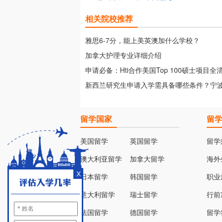
相关院校推荐
雅思6-7分，能上美英澳加什么学校？
加拿大护理专业详细介绍
申请必备：Hti合作美国Top 100硕士项目全
篇）
新西兰研究生申请入学需具备哪些条件？宁
学
留学国家
留
美国留学
英国留学
留学
澳大利亚留学
加拿大留学
海外
X
日本留学
韩国留学
职业
意大利留学
瑞士留学
行前
法国留学
德国留学
留学