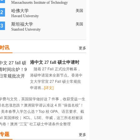
Massachusetts Institute of Technology
哈佛大学
美国
02
Havard University
斯坦福大学
美国
03
Stanford University
时讯
更多
港中文 27 fall 硕士申请时
随着 27 Fall 正式拉开帷幕，
间出炉！9 月 1 日常规批次
港硕申请迎来全新节点。香港中
开放！
文大学官宣 27 Fall 硕士常规批
申请将...
[详文]
学费与文凭，英国留学做好这 7 件事，收获受益一生
 排名忽涨忽跌？澳洲留学请认准这 4 所 “保值名校”！
长~
27 美本春季入学怎么选？Top 校 GPA、语言要求、截
Fall 英国择校｜ KCL、LSE、华威，这三所名校被误
期大盘点
内卷！澳洲 “三宝” 社工硕士申请条件全整理
多深？
专题
更多