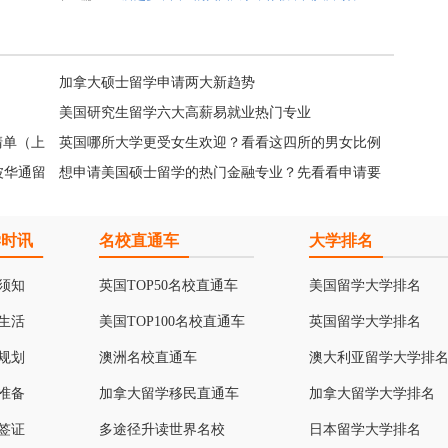
加拿大硕士留学申请两大新趋势
美国研究生留学六大高薪易就业热门专业
清单（上
英国哪所大学更受女生欢迎？看看这四所的男女比例
波华通留
就知道了~
想申请美国硕士留学的热门金融专业？先看看申请要
求
学时讯
名校直通车
大学排名
须知
英国TOP50名校直通车
美国留学大学排名
生活
美国TOP100名校直通车
英国留学大学排名
规划
澳洲名校直通车
澳大利亚留学大学排
准备
加拿大留学移民直通车
加拿大留学大学排名
签证
多途径升读世界名校
日本留学大学排名