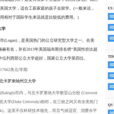
美国大学，适合工薪家庭的孩子去留学。(一般来说，
US
0
用相对于国际学生来说就是比较低的费用。)
0
立大学
0
Logan)，是美国热门的公立研究型大学之一。在美
赫赫有名，并在2013年美国福布斯排名榜“美国性价比超
TI
llege Buy)中位列西部公立大学超好，国家公立大学第四位。
0
7662美元/学期
0
ersity 北卡罗来纳州立大学
0
gh)市内，与北卡罗莱纳大学教堂山分校 (Universit
l Hill)和杜克大学(Duke University)相邻，在三校之间又有全美热门
QS
ngle Park)。这里不仅科研技术领先，而且气候适宜、消费水平
0