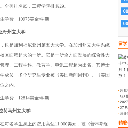
全美排名95，工程学院排名29。
0
学费：10975美金/学期
0
y 圣地亚哥州立大学
留学
也是加利福尼亚州第五大大学。在加州州立大学系统
是校区面积超大的一所。它是一所全方面发展的综合性大
管理、工程学科、教育学、电讯工程超为出名。其博士
学成员，多个研究生专业被《美国新闻周刊》、《美国
0位之内。
超越
QS
的成
学费：12814美金/学期
20
27 
止日
ty 俄克拉荷马州立大学
避开
解有
精彩
名学生身上的费用高达11,000美元，被《普林斯顿