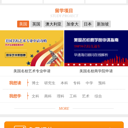
留学项目
STUDY PROJECT
美国
英国
澳大利亚
加拿大
日本
新加坡
美国名校艺术专业申请
美国名校商学院申请
我想读
博士
研究生
本科
专科
中学
预科
我想学
文科
商科
理科
工科
艺术
综合
MORE