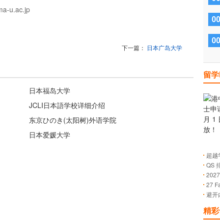
u.ac.jp
0
0
下一篇：
日本广岛大学
留学
日本福岛大学
JCLI日本語学校详细介绍
东京ひのき(太阳树)外语学院
日本爱媛大学
超越
QS
的成
20
27 
止日
避开
解有
精彩