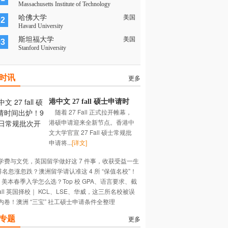
Massachusetts Institute of Technology
哈佛大学
美国
02
Havard University
斯坦福大学
美国
03
Stanford University
时讯
更多
港中文 27 fall 硕士申请时
随着 27 Fall 正式拉开帷幕，
间出炉！9 月 1 日常规批次
港硕申请迎来全新节点。香港中
开放！
文大学官宣 27 Fall 硕士常规批
申请将...
[详文]
学费与文凭，英国留学做好这 7 件事，收获受益一生
 排名忽涨忽跌？澳洲留学请认准这 4 所 “保值名校”！
长~
27 美本春季入学怎么选？Top 校 GPA、语言要求、截
Fall 英国择校｜ KCL、LSE、华威，这三所名校被误
期大盘点
内卷！澳洲 “三宝” 社工硕士申请条件全整理
多深？
专题
更多