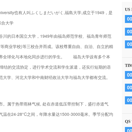
US
iversity也有人叫ふくしまだいがく,福島大学,成立于1949，是
0
综合大学
0
的日本国立大学，1949年由福岛师范学校、福岛青年师范
0
高等商业学校)等三校合并而成。该校尊重自由、自治、自立的精
培养全球化与本地化同步进行的学生。 福岛大学设有多个本
TI
学缔结的交流协定，进行学术交流和学生派遣，还实行短期的语
0
范大学、河北大学和中南财经政法大学与福岛大学都有交流。
0
0
属于热带雨林气候, 处在赤道低压带控制下，盛行赤道气
24-28°C之间，年降水量达1500-3000毫米。季节分配均
QS
0