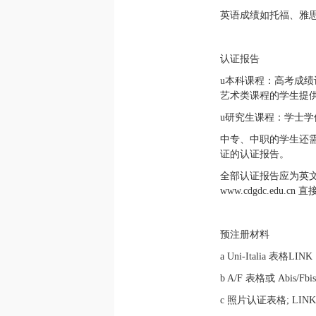
英语成绩如托福、雅
认证报告
u本科课程：高考成
艺术类课程的学生提
u研究生课程：学士
中专、中职的学生还
证的认证报告。
全部认证报告应为英
www.cdgdc.edu
预注册材料
a Uni-Italia 表格LINK
b A/F 表格或 Abis/Fb
c 照片认证表格; LINK