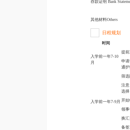
存款证明 Bank Stateme
其他材料Others
日程规划
时间
提前
入学前一年
7-10
申请
月
通护
筛选
注意
选择
开始
入学前一年
7-9
月
领事
换汇
备签