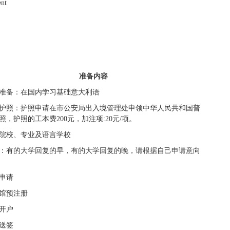
nt
准备内容
准备：在国内学习基础意大利语
护照：护照申请在市公安局出入境管理处申领中华人民共和国普
照，护照的工本费200元，加注项:20元/项。
院校
、
专业及语言学校
：有的大学回复的早，有的大学回复的晚，请根据自己申请意向
申请
馆预注册
开户
送签