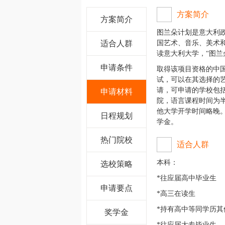
方案简介
方案简介
图兰朵计划是意大利
适合人群
国艺术、音乐、美术
读意大利大学，“图兰
申请条件
取得该项目资格的中
试，可以在其选择的
请，可申请的学校包
申请材料
院，语言课程时间为
他大学开学时间略晚
日程规划
学金。
热门院校
适合人群
本科：
选校策略
*往应届高中毕业生
申请要点
*高三在读生
*持有高中等同学历其
奖学金
*往应届大专毕业生