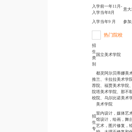
入学前一年11月-
意大
入学当年8月
入学当年9 月
参加
热门院校
招
生
国立美术学院
类
别
都灵阿尔贝蒂娜美
推
兰、卡拉拉美术学
荐
院、福贾美术学院
院
塔美术学院、那不
校
院、乌尔比诺美术
美术学院
室内设计，媒体艺
招
馆设计，绘画，舞
生
艺术，图片修复，
专
护，大理石修复和